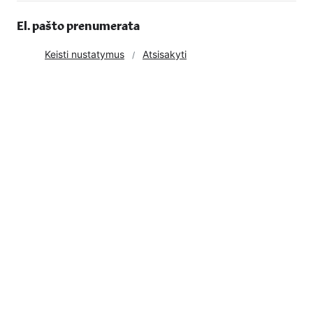
El. pašto prenumerata
Keisti nustatymus
Atsisakyti
2026 05 14
2026 m. gegužės 12 d. Lietuvos bankų asociacija, Latvijos
finansų asociacija ir Estijos bankų asociacija surengė pirmąją
bendrą Baltijos šalių konferenciją „Baltic Banks Nature
Conference 2026“, kuri vyko „Swedbank“ būstinėje Rygoje,
Latvijoje. Renginys buvo skirtas sparčiai augančiai gamtos ir
biologinės įvairovės rizikų temai, kuri tampa neatsiejama
finansų sektoriaus darbotvarkės dalimi.