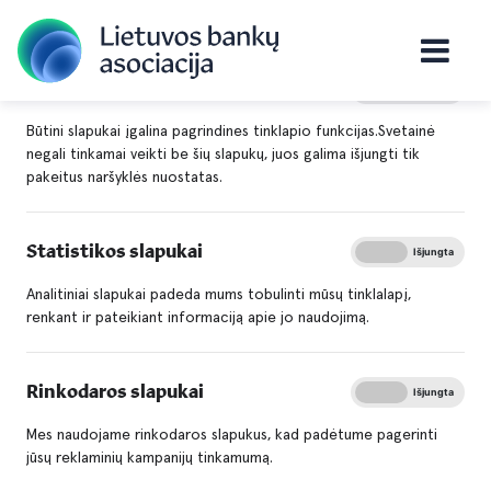
Būtini slapukai
Įjungta
Išjungta
Titulinis
Apie mus
Asociacijos naujienos
Būtini slapukai įgalina pagrindines tinklapio funkcijas.Svetainė
Baltijos šalių bankų asociacijos surengė jungtinę
negali tinkamai veikti be šių slapukų, juos galima išjungti tik
pakeitus naršyklės nuostatas.
konferenciją apie gamtos ir biologinės įvairovės
rizikas
Statistikos slapukai
Įjungta
Išjungta
Baltijos šalių bankų
Analitiniai slapukai padeda mums tobulinti mūsų tinklalapį,
asociacijos surengė jungtinę
renkant ir pateikiant informaciją apie jo naudojimą.
konferenciją apie gamtos ir
biologinės įvairovės rizikas
Rinkodaros slapukai
Įjungta
Išjungta
Mes naudojame rinkodaros slapukus, kad padėtume pagerinti
jūsų reklaminių kampanijų tinkamumą.