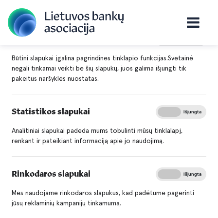
Būtini slapukai
Įjungta
Išjungta
Titulinis
Saugūs finansai
AML standartas
Būtini slapukai įgalina pagrindines tinklapio funkcijas.Svetainė
negali tinkamai veikti be šių slapukų, juos galima išjungti tik
pakeitus naršyklės nuostatas.
AML standartas
Statistikos slapukai
Įjungta
Išjungta
Baltijos regione nuvilnijus pinigų plovimo skandalams,
Lietuvos bankų asociacijai (LBA) priklausančios finansų ir
Analitiniai slapukai padeda mums tobulinti mūsų tinklalapį,
kredito įstaigos ėmėsi iniciatyvos ir sukūrė vieningą deramo
renkant ir pateikiant informaciją apie jo naudojimą.
kliento patikrinimo gerosios praktikos standartą.
Analogų aplinkinėse šalyse neturintis dokumentas, sudarytas
Rinkodaros slapukai
Įjungta
Išjungta
anglų kalba – artimo LBA narių bendradarbiavimo su
Mes naudojame rinkodaros slapukus, kad padėtume pagerinti
Finansinių nusikaltimų tyrimo tarnyba (FNTT), Lietuvos banku
jūsų reklaminių kampanijų tinkamumą.
(LB) bei kvalifikuotais teisės specialistais rezultatas.
Standartu siekiama suvienodinti rinkos dalyvių prevencinių