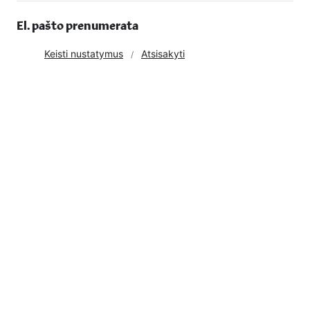
veiksmų procesus, drauge siekiant aiškumo ir paprastumo
El. pašto prenumerata
finansų paslaugomis besinaudojantiems gyventojams.
Keisti nustatymus
Atsisakyti
Aktuali standarto redakcija lietuvių k.
Aktuali standarto redakcija anglų k.
47 171 878
Bankų klientų skaičius