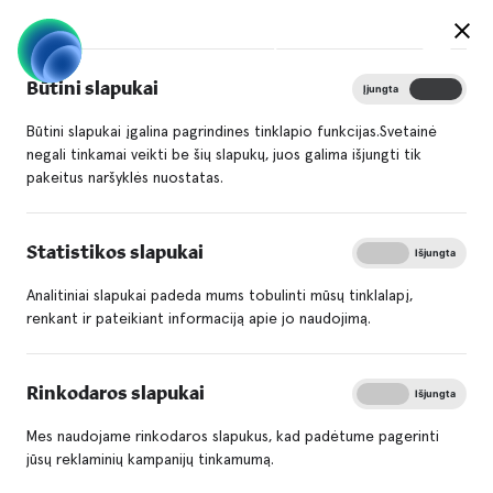
Būtini slapukai
Įjungta
Išjungta
Būtini slapukai įgalina pagrindines tinklapio funkcijas.Svetainė
negali tinkamai veikti be šių slapukų, juos galima išjungti tik
pakeitus naršyklės nuostatas.
Statistikos slapukai
Įjungta
Išjungta
Analitiniai slapukai padeda mums tobulinti mūsų tinklalapį,
renkant ir pateikiant informaciją apie jo naudojimą.
Rinkodaros slapukai
Įjungta
Išjungta
Mes naudojame rinkodaros slapukus, kad padėtume pagerinti
jūsų reklaminių kampanijų tinkamumą.