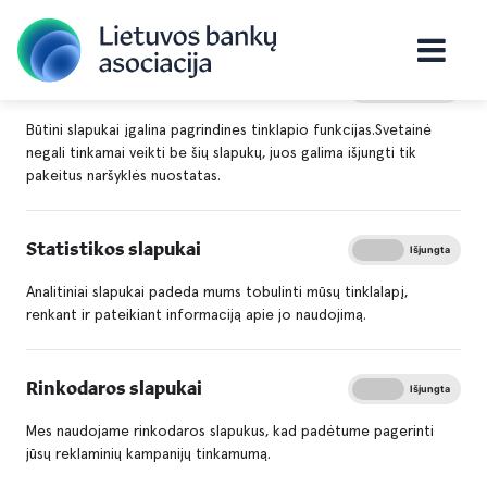
Būtini slapukai
Įjungta
Išjungta
Titulinis
Apie mus
Asociacijos naujienos
Būtini slapukai įgalina pagrindines tinklapio funkcijas.Svetainė
negali tinkamai veikti be šių slapukų, juos galima išjungti tik
pakeitus naršyklės nuostatas.
Naujienos
Statistikos slapukai
Įjungta
Išjungta
Analitiniai slapukai padeda mums tobulinti mūsų tinklalapį,
renkant ir pateikiant informaciją apie jo naudojimą.
Rinkodaros slapukai
Įjungta
Išjungta
Mes naudojame rinkodaros slapukus, kad padėtume pagerinti
jūsų reklaminių kampanijų tinkamumą.