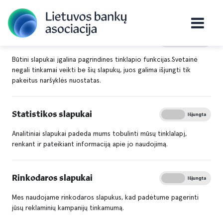
Būtini slapukai
Įjungta
Išjungta
Titulinis
Apie mus
Asociacijos naujienos
Būtini slapukai įgalina pagrindines tinklapio funkcijas.Svetainė
Sukčiai vis dažniau kalba taisyklinga lietuvių kalba
negali tinkamai veikti be šių slapukų, juos galima išjungti tik
pakeitus naršyklės nuostatas.
– paaiškino, kas pasikeitė
Sukčiai vis dažniau kalba
Statistikos slapukai
Įjungta
Išjungta
taisyklinga lietuvių kalba –
Analitiniai slapukai padeda mums tobulinti mūsų tinklalapį,
paaiškino, kas pasikeitė
renkant ir pateikiant informaciją apie jo naudojimą.
Rinkodaros slapukai
Įjungta
Išjungta
Mes naudojame rinkodaros slapukus, kad padėtume pagerinti
jūsų reklaminių kampanijų tinkamumą.