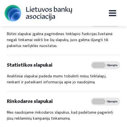
Būtini slapukai
Įjungta
Išjungta
Titulinis
Apie mus
Asociacijos naujienos
Būtini slapukai įgalina pagrindines tinklapio funkcijas.Svetainė
Mokėjimų srities reguliavimas vis dažniau prašosi
negali tinkamai veikti be šių slapukų, juos galima išjungti tik
pakeitus naršyklės nuostatas.
europinio lygmens
Mokėjimų srities
Statistikos slapukai
Įjungta
Išjungta
reguliavimas vis dažniau
Analitiniai slapukai padeda mums tobulinti mūsų tinklalapį,
prašosi europinio lygmens
renkant ir pateikiant informaciją apie jo naudojimą.
Rinkodaros slapukai
Įjungta
Išjungta
Mes naudojame rinkodaros slapukus, kad padėtume pagerinti
jūsų reklaminių kampanijų tinkamumą.